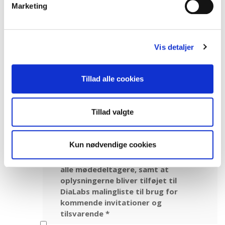
Marketing
Navn på virksomhed eller organisation
*
Vis detaljer
Mailadresse
*
Tillad alle cookies
Tillad valgte
Jeg accepterer, at DiaLab behandler
min persondata iht. DiaLabs
persondatapolitik og at
Kun nødvendige cookies
ovenstående oplysninger indgår i en
deltagerliste der er tilgængelig for
alle mødedeltagere, samt at
oplysningerne bliver tilføjet til
DiaLabs malingliste til brug for
kommende invitationer og
tilsvarende
*