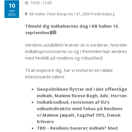
10:00 - 13:00
10
sep
KB Hallen, Peter Bangs Vej 147, 2000 Frederiksberg
2026
Tilmeld dig indkøbernes dag i KB hallen 10.
september🧪🥼
Verdens ustabilitet kræver at vi vurderer, hvordan
indkøbsprocesserne nu og i fremtiden kan ændres
med henblik på resiliens og robusthed.
Til at inspirere dig, har vi inviteret en række
interessante talere:
Geopolitikken flytter ind i det offentlige
indkøb, Malene Roose Bagh, Adv. Horten
Indkøb/udbud, revisionen af EU’s
udbudsdirektiv med fokus på Resiliens
v/ Malene Jæpelt, Fagchef OPS, Dansk
Erhverv
TBD - Resiliens baseret indkøb? Med