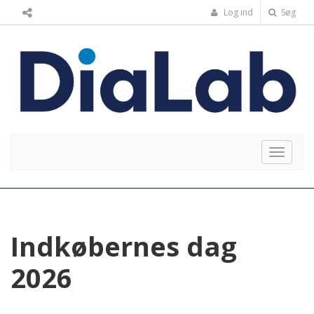
Log ind
Søg
Toggle
navigat
Indkøbernes dag
2026