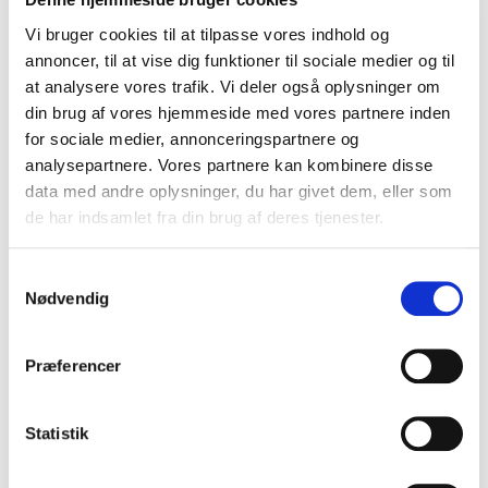
2025
via dette link.
HUSK også at udskrive
gratis LabDays adgangsbillet via:
Book billet
Vi bruger cookies til at tilpasse vores indhold og
annoncer, til at vise dig funktioner til sociale medier og til
Der vil blive serveret en sandwich til frokost for
at analysere vores trafik. Vi deler også oplysninger om
dem, der på forhånd har tilmeldt sig
din brug af vores hjemmeside med vores partnere inden
arrangementet.
for sociale medier, annonceringspartnere og
Efter frokost er der mulighed for at besøge
analysepartnere. Vores partnere kan kombinere disse
udstillingen og tale med leverandørerne.
data med andre oplysninger, du har givet dem, eller som
de har indsamlet fra din brug af deres tjenester.
Venlig hilsen
På vegne af kundeudvalget
Samtykkevalg
Nødvendig
Henrik Tind Nielsen, Formand
(Dialab er brancheforeningen for leverandører til
Præferencer
laboratorier)
Statistik
Navn på deltager
*