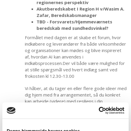
regionernes perspektiv
Akutberedskabet I Region H v/Wasim A.
Zafar, Beredskabsmanager
TBD - Forsvarets/Hjemmeværnets
beredskab med sundhedsvinkel?
Formålet med dagen er at skabe et forum, hvor
indkøbere og leverandører fra både virksomheder
og organisationer kan mødes og blive inspireret
af, hvordan AI kan anvendes i
indkøbsprocessen.Der vil både være mulighed for
at stille spørgsmål ved hvert indlæg samt ved
frokosten kl 12.30-13.00
Vi håber, at du tager en eller flere gode ideer med
dig hjem med fra arrangementet, så du konkret
kan arbejde (videre) med resiliens i din
organisation/virksomhed.
Deltagelse i Indkøbernes Dag er gratis og
tilmelding skal ske til DiaLab
senest den 19. august
Denne hjemmeside bruger cookies