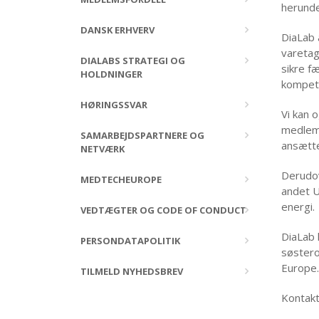
herunde
DANSK ERHVERV
DiaLab 
varetag
DIALABS STRATEGI OG
sikre f
HOLDNINGER
kompete
HØRINGSSVAR
Vi kan 
medlems
SAMARBEJDSPARTNERE OG
ansætte
NETVÆRK
Derudov
MEDTECHEUROPE
andet U
energi.
VEDTÆGTER OG CODE OF CONDUCT
DiaLab 
PERSONDATAPOLITIK
søstero
Europe.
TILMELD NYHEDSBREV
Kontak