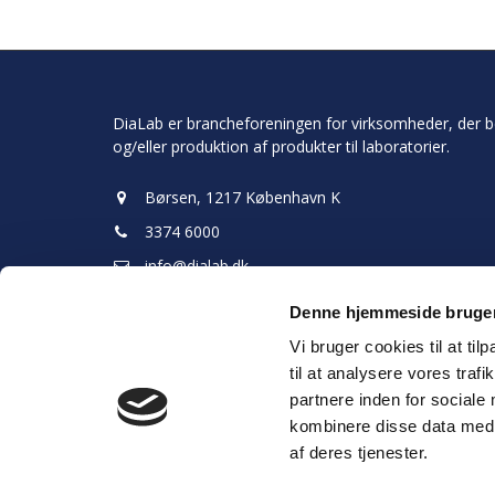
DiaLab er brancheforeningen for virksomheder, der b
og/eller produktion af produkter til laboratorier.
Børsen, 1217 København K
3374 6000
info@dialab.dk
Læs mere
Denne hjemmeside bruger
Vi bruger cookies til at til
Persondatapolitik
til at analysere vores tra
partnere inden for sociale
kombinere disse data med a
af deres tjenester.