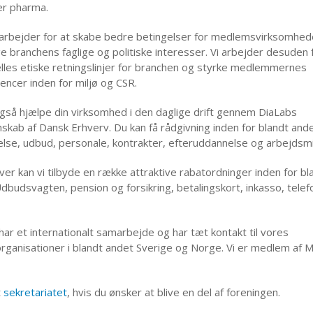
r pharma.
arbejder for at skabe bedre betingelser for medlemsvirksomhed
e branchens faglige og politiske interesser. Vi arbejder desuden 
ælles etiske retningslinjer for branchen og styrke medlemmernes
ncer inden for miljø og CSR.
også hjælpe din virksomhed i den daglige drift gennem DiaLabs
kab af Dansk Erhverv. Du kan få rådgivning inden for blandt and
lse, udbud, personale, kontrakter, efteruddannelse og arbejdsmi
er kan vi tilbyde en række attraktive rabatordninger inden for bl
dbudsvagten, pension og forsikring, betalingskort, inkasso, telef
har et internationalt samarbejde og har tæt kontakt til vores
rganisationer i blandt andet Sverige og Norge. Vi er medlem af
t
sekretariatet
, hvis du ønsker at blive en del af foreningen.