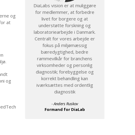
DiaLabs vision er at muliggøre
for medlemmer, at forbedre
erne og
livet for borgere og at
for at
understøtte forskning og
laboratoriearbejde i Danmark.
Centralt for vores arbejde er
fokus på miljømæssig
bæredygtighed, bedre
en
rammevilkår for branchens
ljø.
virksomheder og personlig
diagnostik; forebyggelse og
andt
korrekt behandling kan
oni og
iværksættes med ordentlig
diagnostik
- Anders Ruskov
 MedTech
Formand for DiaLab