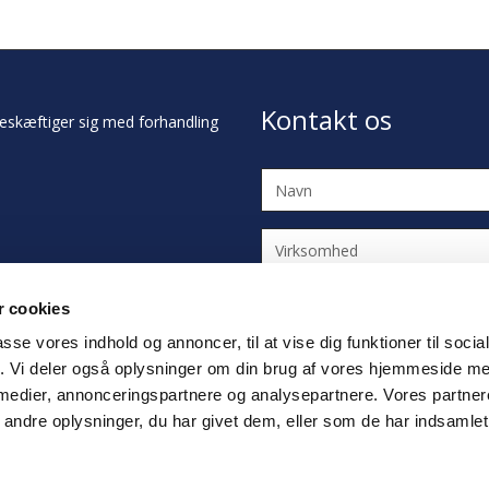
Kontakt os
eskæftiger sig med forhandling
Navn
Virksomhed
E-
 cookies
mailadresse
passe vores indhold og annoncer, til at vise dig funktioner til soci
Telefon
fik. Vi deler også oplysninger om din brug af vores hjemmeside m
 medier, annonceringspartnere og analysepartnere. Vores partne
Besked
ndre oplysninger, du har givet dem, eller som de har indsamlet 