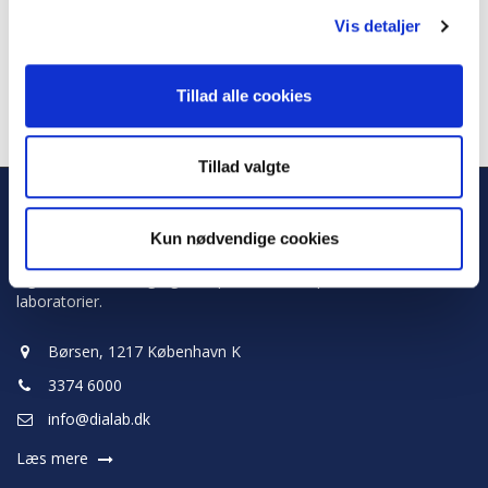
Mai Clifford
Vis detaljer
Ramcon A/S
Tillad alle cookies
Tillad valgte
Kun nødvendige cookies
DiaLab er brancheforeningen for virksomheder, der beskæftiger
sig med forhandling og/eller produktion af produkter til
laboratorier.
Børsen, 1217 København K
3374 6000
info@dialab.dk
Læs mere