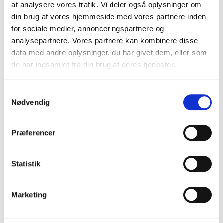
at analysere vores trafik. Vi deler også oplysninger om
din brug af vores hjemmeside med vores partnere inden
for sociale medier, annonceringspartnere og
analysepartnere. Vores partnere kan kombinere disse
data med andre oplysninger, du har givet dem, eller som
de har indsamlet fra din brug af deres tjenester.
Kim Bidsted
Samtykkevalg
Nødvendig
IVUS Medical ApS
Præferencer
Statistik
Marketing