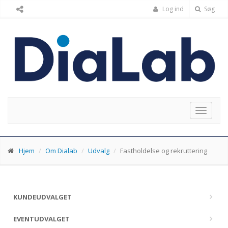
Log ind
Søg
Toggle
navigat
Hjem
Om Dialab
Udvalg
Fastholdelse og rekruttering
KUNDEUDVALGET
EVENTUDVALGET