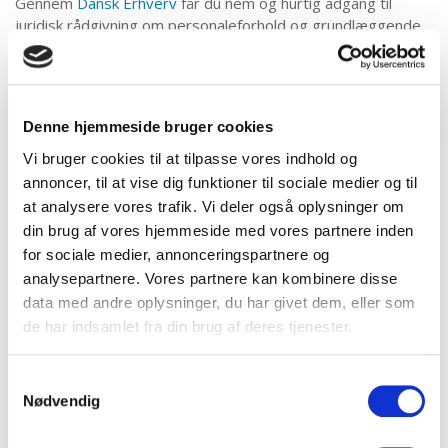
Gennem
Dansk Erhverv
får du nem og hurtig adgang til
juridisk rådgivning om personaleforhold og grundlæggende
erhvervsjura. Du kan også få hjælp med at holde styr på
reglerne for arbejdsmiljø, efteruddannelse og meget mere.
Dansk Erhverv har bl.a. lavet aftaler med Berlingske, Circle K,
Denne hjemmeside bruger cookies
Eurocard, GlasXpert (autoglas), Nets, Q8, og TDC, samtidig
med der ydes rabat på carnet og certifikater.
Vi bruger cookies til at tilpasse vores indhold og
annoncer, til at vise dig funktioner til sociale medier og til
Se alle medlemsfordelene med Dansk Erhverv
at analysere vores trafik. Vi deler også oplysninger om
din brug af vores hjemmeside med vores partnere inden
Som udgangspunkt er medlemmer af DiaLab basis-medlem
for sociale medier, annonceringspartnere og
af Dansk Erhverv - med mulighed for at opgradere til et Full-
analysepartnere. Vores partnere kan kombinere disse
service- eller Arbejdsgiver-medlemskab.
data med andre oplysninger, du har givet dem, eller som
Dansk Erhverv tilbyder
tre typer medlemskaber
:
Basis
,
Full-
de har indsamlet fra din brug af deres tjenester.
Service
og
Arbejdsgiver
.
Samtykkevalg
Medlemskaberne adskiller sig indbyrdes i forhold til de
Nødvendig
ydelser og den rådgivning, den enkelte virksomhed får for
sit kontingent.