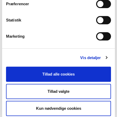
Præferencer
Vil du vide mere om medlemskab af Dansk Erhverv, kan du
kontakte salgschef Jesper Juul-Jensen
Statistik
Marketing
Vis detaljer
Tillad alle cookies
Salgschef
Jesper Juul-Jensen
Tillad valgte
Tlf. 3374 6100
Mobil 2223 6364
jjj@danskerhverv.dk
Kun nødvendige cookies